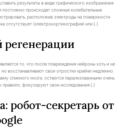
дставить результаты в виде графического изображения.
ем постоянно происходят сложные колебательные
истрировать, расположив электроды на поверхности
ка отсутствует (электрокортикография) или […]
й регенерации
вляется то, что после повреждения нейроны хоть и не
е, но восстанавливают свои отростки крайне медленно.
вму спинного мозга, остаются парализованными очень
ак правило, фокусируют свои исследования […]
а: робот-секретарь от
ogle