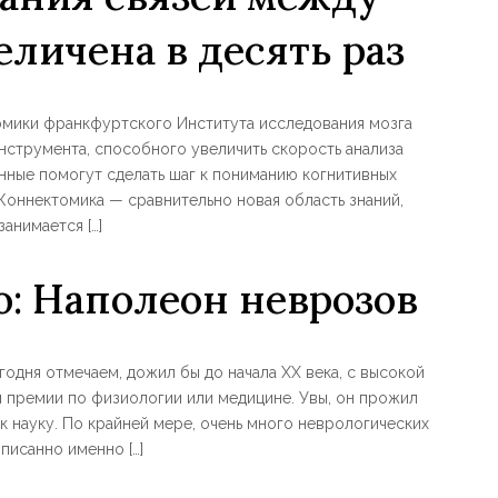
еличена в десять раз
томики франкфуртского Института исследования мозга
струмента, способного увеличить скорость анализа
анные помогут сделать шаг к пониманию когнитивных
Коннектомика — сравнительно новая область знаний,
занимается […]
: Наполеон неврозов
годня отмечаем, дожил бы до начала XX века, с высокой
 премии по физиологии или медицине. Увы, он прожил
ак науку. По крайней мере, очень много неврологических
писанно именно […]