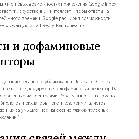
щили о новых возможностях приложения Google Inbox.
 ответит искусственный интеллект. Чтобы ответы на
елей много времени, Google расширил возможности
его функцию Smart Reply. Как только вы […]
ти и дофаминовые
епторы
ование недавно опубликовано в Journal of Criminal
анты гена DRD4, кодирующего дофаминовый рецептор D4,
овершённые их носителями. Работу выполняла команда
биологов, психиатров, генетиков, криминалистов.
денных за умышленное нанесение тяжких телесных
ждений […]
дания связей между