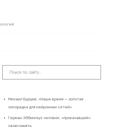
НОЛОГИЙ
Поиск:
Свежие записи
Михаил Бурцев: «Наше время — золотая
лихорадка для нейронных сетей»
Герман Эббингауз: человек, «прокачавший»
свою память